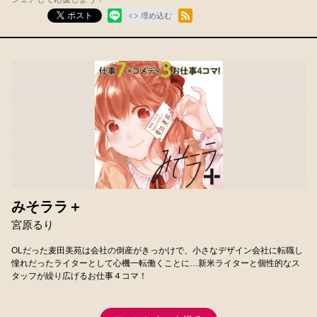
RSSフィード
ポスト
埋め込む
みそララ＋
宮原るり
OLだった麦田美苑は会社の倒産がきっかけで、小さなデザイン会社に転職し
憧れだったライターとして心機一転働くことに…新米ライターと個性的なス
タッフが繰り広げるお仕事４コマ！