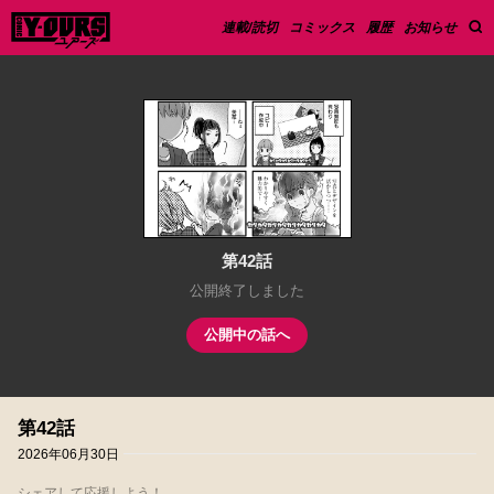
連載/読切
コミックス
履歴
お知らせ
第42話
公開終了しました
公開中の話へ
第42話
2026年06月30日
シェアして応援しよう！