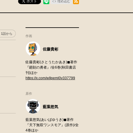
ポスト
埋め込む
1話から
作画
佐藤貴彬
佐藤貴彬(さとうたかあき)◼︎著作
『廻刻の勇者』/全6巻(秋田書店
刊)ほか
https://x.com/wIIpeml0v337799
原作
藍葉悠気
藍葉悠気(あいばゆうき)◼︎著作
『天下無双ワンスモア』(原作)/全
4巻ほか