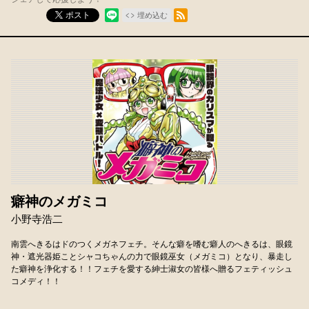
RSSフィード
ポスト
埋め込む
癖神のメガミコ
小野寺浩二
南雲へきるはドのつくメガネフェチ。そんな癖を嗜む癖人のへきるは、眼鏡
神・遮光器姫ことシャコちゃんの力で眼鏡巫女（メガミコ）となり、暴走し
た癖神を浄化する！！フェチを愛する紳士淑女の皆様へ贈るフェティッシュ
コメディ！！