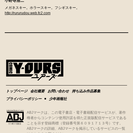
小野寺浩二
メガネスキー。ホラースキー。フシギスキー。
http://rururudou.web.fc2.com
トップページ
会社概要
お問い合わせ
持ち込み作品募集
プライバシーポリシー
少年画報社
ABJマークは、この電子書店・電子書籍配信サービスが、著作
権者からコンテンツ使用許諾を得た正規版配信サービスである
ことを示す登録商標（登録番号第６０９１７１３号）です。
ABJマークの詳細、ABJマークを掲示しているサービスの一覧