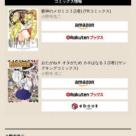
コミックス情報
癖神のメガミコ 1 (1巻) (YKコミックス)
小野寺浩二
おたがね￥ オタがため カネはなる 1 (1巻) (ヤン
グキングコミックス)
小野寺 浩二