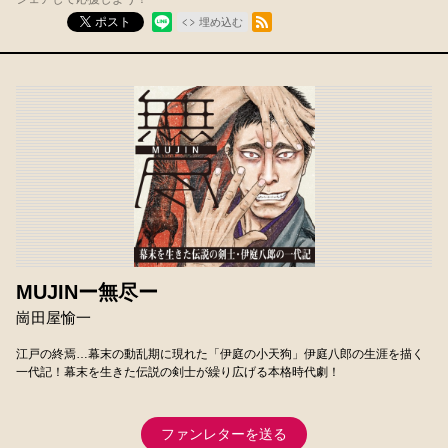
RSSフィード
ポスト
埋め込む
MUJINー無尽ー
崗田屋愉一
江戸の終焉…幕末の動乱期に現れた「伊庭の小天狗」伊庭八郎の生涯を描く
一代記！幕末を生きた伝説の剣士が繰り広げる本格時代劇！
ファンレターを送る