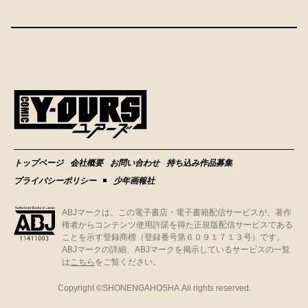
トップページ
会社概要
お問い合わせ
持ち込み作品募集
プライバシーポリシー
少年画報社
ABJマークは、この電子書店・電子書籍配信サービスが、著作
権者からコンテンツ使用許諾を得た正規版配信サービスである
ことを示す登録商標（登録番号第６０９１７１３号）です。
ABJマークの詳細、ABJマークを掲示しているサービスの一覧
は
こちら
をご覧ください。
Copyright ©
SHONENGAHOSHA.
All rights reserved.