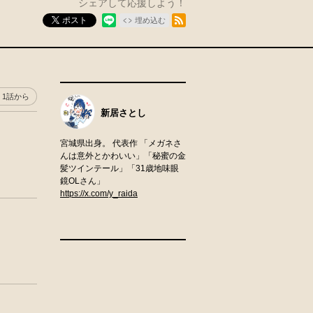
シェアして応援しよう！
RSSフィード
ポスト
埋め込む
1話から
新居さとし
宮城県出身。 代表作 「メガネさ
んは意外とかわいい」「秘蜜の金
髪ツインテール」「31歳地味眼
鏡OLさん」
https://x.com/y_raida