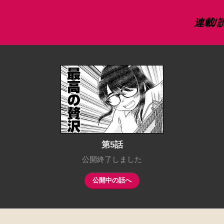
連載/
第5話
公開終了しました
公開中の話へ