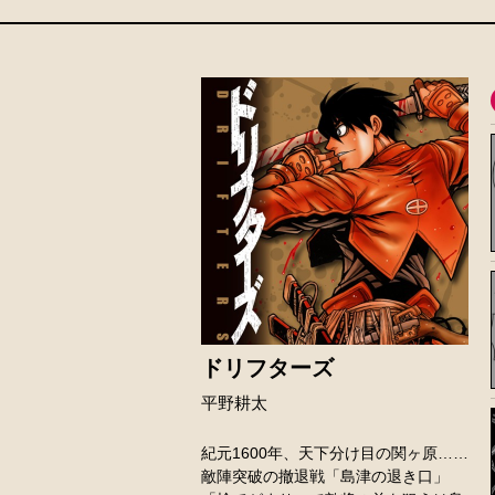
ドリフターズ
平野耕太
紀元1600年、天下分け目の関ヶ原……
敵陣突破の撤退戦「島津の退き口」