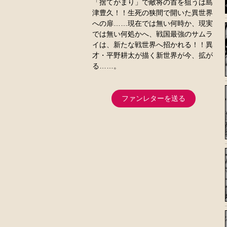
「捨てがまり」で敵将の首を狙うは島
津豊久！！生死の狭間で開いた異世界
への扉……現在では無い何時か、現実
では無い何処かへ、戦国最強のサムラ
イは、新たな戦世界へ招かれる！！異
才・平野耕太が描く新世界が今、拡が
る……。
ファンレターを送る