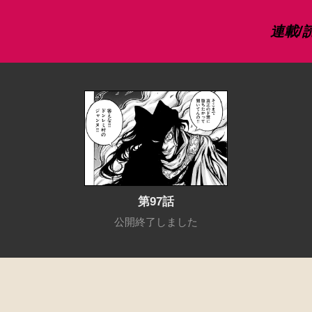
連載/
第97話
公開終了しました