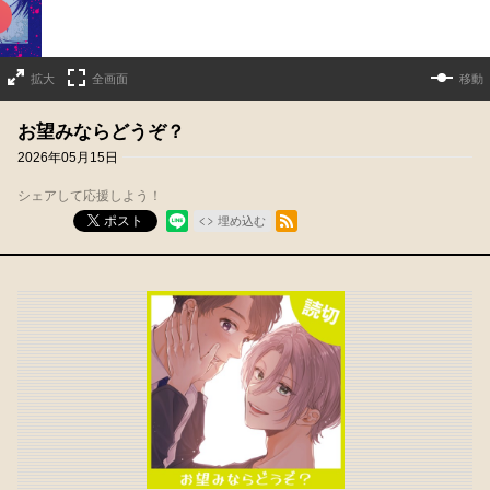
拡大
全画面
移動
お望みならどうぞ？
2026年05月15日
シェアして応援しよう！
RSSフィード
ポスト
埋め込む