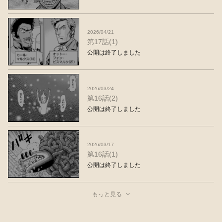
2026/04/21
第17話(1)
公開は終了しました
2026/03/24
第16話(2)
公開は終了しました
2026/03/17
第16話(1)
公開は終了しました
もっと見る