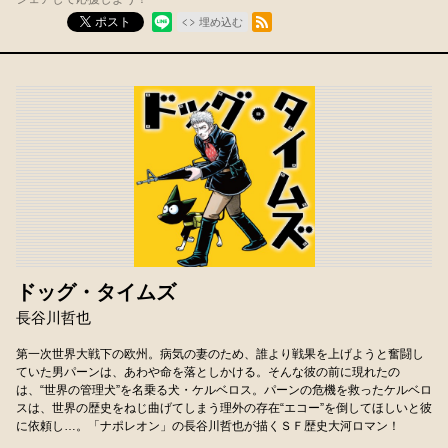
RSSフィード
ポスト
埋め込む
ドッグ・タイムズ
長谷川哲也
第一次世界大戦下の欧州。病気の妻のため、誰より戦果を上げようと奮闘し
ていた男パーンは、あわや命を落としかける。そんな彼の前に現れたの
は、“世界の管理犬”を名乗る犬・ケルベロス。パーンの危機を救ったケルベロ
スは、世界の歴史をねじ曲げてしまう理外の存在“エコー”を倒してほしいと彼
に依頼し…。「ナポレオン」の長谷川哲也が描くＳＦ歴史大河ロマン！