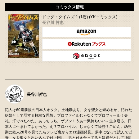
コミックス情報
ドッグ・タイムズ 1 (1巻) (YKコミックス)
長谷川 哲也
長谷川哲也
犯人は60歳前後の日本人オタク。土地勘あり。女を聖女と崇めるか、汚れた
娼婦として罰する極端な思想。プロファイルじゃなくてプロフィール！失
礼。汗でべたべた、あっちっち。ザブン！うあー気持ちいい～生き返る。日
本人に生まれてよかった。え？フロハイル、じゃなくて経歴？ごめん。幼児
期に鉄人28号を見てたらテレビ裏からエロ漫画発見。夢中になって読んで以
来、女を聖女と思い込んで付け回し、男と付き合ってると娼婦だとして神罰