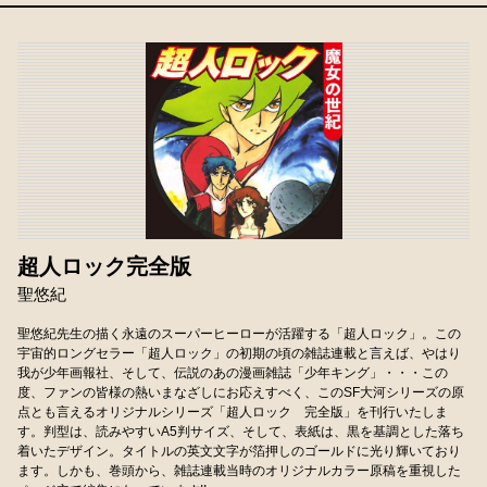
超人ロック完全版
聖悠紀
聖悠紀先生の描く永遠のスーパーヒーローが活躍する「超人ロック」。この
宇宙的ロングセラー「超人ロック」の初期の頃の雑誌連載と言えば、やはり
我が少年画報社、そして、伝説のあの漫画雑誌「少年キング」・・・この
度、ファンの皆様の熱いまなざしにお応えすべく、このSF大河シリーズの原
点とも言えるオリジナルシリーズ「超人ロック 完全版」を刊行いたしま
す。判型は、読みやすいA5判サイズ、そして、表紙は、黒を基調とした落ち
着いたデザイン。タイトルの英文文字が箔押しのゴールドに光り輝いており
ます。しかも、巻頭から、雑誌連載当時のオリジナルカラー原稿を重視した