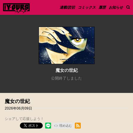
連載/読切
コミックス
履歴
お知らせ
魔女の世紀
公開終了しました
魔女の世紀
2026年06月09日
シェアして応援しよう！
RSSフィード
ポスト
埋め込む