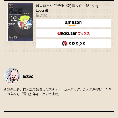
超人ロック 完全版 (02) 魔女の世紀 (King
Legend)
聖 悠紀
聖悠紀
新潟県出身。同人誌で発表した大河ＳＦ「超人ロック」が人気を呼び、１９
７９年から「週刊少年キング」で連載。