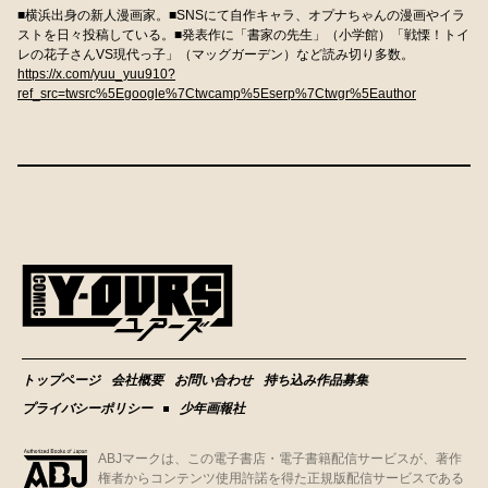
■横浜出身の新人漫画家。■SNSにて自作キャラ、オプナちゃんの漫画やイラ
ストを日々投稿している。■発表作に「書家の先生」（小学館）「戦慄！トイ
レの花子さんVS現代っ子」（マッグガーデン）など読み切り多数。
https://x.com/yuu_yuu910?
ref_src=twsrc%5Egoogle%7Ctwcamp%5Eserp%7Ctwgr%5Eauthor
トップページ
会社概要
お問い合わせ
持ち込み作品募集
プライバシーポリシー
少年画報社
ABJマークは、この電子書店・電子書籍配信サービスが、著作
権者からコンテンツ使用許諾を得た正規版配信サービスである