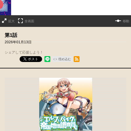
拡大
全画面
移動
第1話
2026年01月13日
シェアして応援しよう！
RSSフィード
ポスト
埋め込む