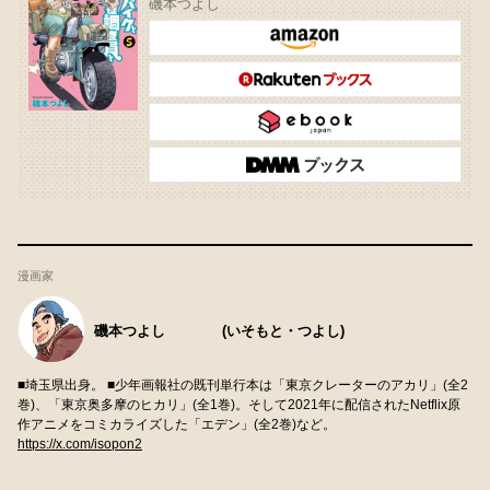
磯本つよし
漫画家
磯本つよし (いそもと・つよし)
■埼玉県出身。 ■少年画報社の既刊単行本は「東京クレーターのアカリ」(全2
巻)、「東京奥多摩のヒカリ」(全1巻)。そして2021年に配信されたNetflix原
作アニメをコミカライズした「エデン」(全2巻)など。
https://x.com/isopon2