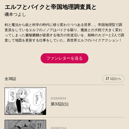
エルフとバイクと帝国地理調査員と
磯本つよし
剣と魔法から銃と科学の時代に移り変わりつつある世界…。帝国地理院で調
査員をしているエルフのノノアはバイクを駆り、魔族との大戦で大きく変わ
ってしまった魑魅魍魎が跋扈する地方の街道沿いを、相棒のカゴーと2人で調
査して地図を更新する仕事をしていた。異世界エルフのバイクアクション！
ファンレターを送る
全38話
1話から
2026/08/04
第33話(1)
2026/07/14