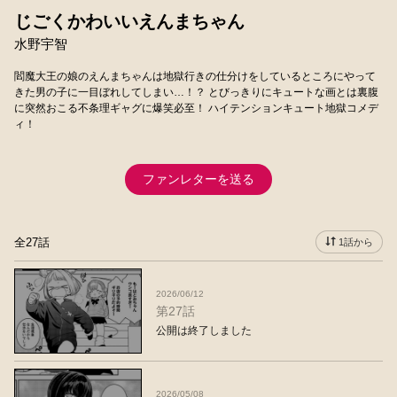
じごくかわいいえんまちゃん
水野宇智
閻魔大王の娘のえんまちゃんは地獄行きの仕分けをしているところにやって
きた男の子に一目ぼれしてしまい…！？ とびっきりにキュートな画とは裏腹
に突然おこる不条理ギャグに爆笑必至！ ハイテンションキュート地獄コメデ
ィ！
ファンレターを送る
全27話
1話から
2026/06/12
第27話
公開は終了しました
2026/05/08