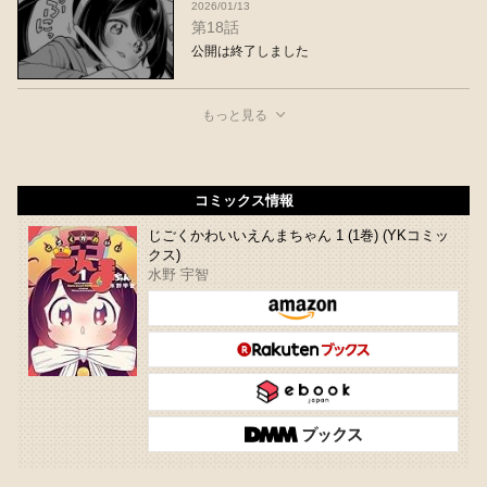
2026/01/13
第18話
公開は終了しました
もっと見る
コミックス情報
じごくかわいいえんまちゃん 1 (1巻) (YKコミッ
クス)
水野 宇智