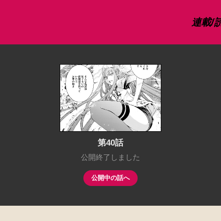
連載/
第40話
公開終了しました
公開中の話へ