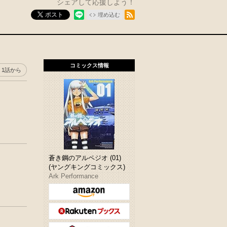
シェアして応援しよう！
RSSフィード
ポスト
埋め込む
コミックス情報
1話から
蒼き鋼のアルペジオ (01)
(ヤングキングコミックス)
Ark Performance