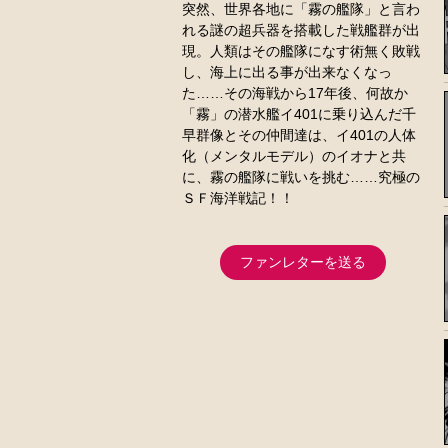
突然、世界各地に「霧の艦隊」と言わ
れる謎の超兵器を搭載した戦艦群が出
現。人類はその艦隊になす術無く敗戦
し、海上に出る事が出来なくなっ
た……その海戦から17年後、何故か
「霧」の潜水艦イ401に乗り込んだ千
早群像とその仲間達は、イ401の人体
化（メンタルモデル）のイオナと共
に、霧の艦隊に戦いを挑む……究極の
ＳＦ海洋戦記！！
ファンレターを送る