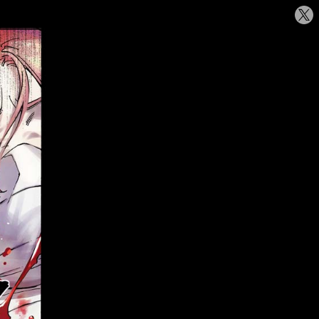
シ
ェ
ア
す
る