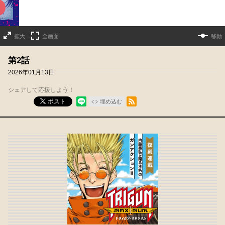
拡大
全画面
移動
第2話
2026年01月13日
シェアして応援しよう！
RSSフィード
ポスト
埋め込む