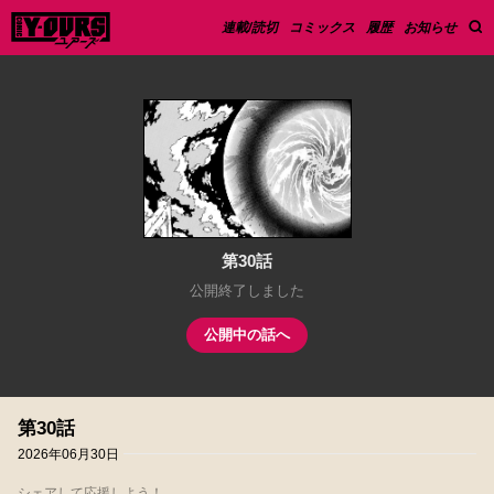
連載/読切
コミックス
履歴
お知らせ
第30話
公開終了しました
公開中の話へ
第30話
2026年06月30日
シェアして応援しよう！