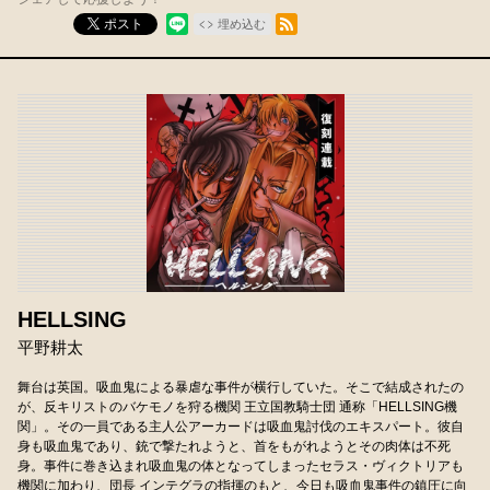
RSSフィード
ポスト
埋め込む
HELLSING
平野耕太
舞台は英国。吸血鬼による暴虐な事件が横行していた。そこで結成されたの
が、反キリストのバケモノを狩る機関 王立国教騎士団 通称「HELLSING機
関」。その一員である主人公アーカードは吸血鬼討伐のエキスパート。彼自
身も吸血鬼であり、銃で撃たれようと、首をもがれようとその肉体は不死
身。事件に巻き込まれ吸血鬼の体となってしまったセラス・ヴィクトリアも
機関に加わり、団長 インテグラの指揮のもと、今日も吸血鬼事件の鎮圧に向