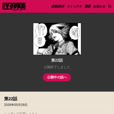
連載/読切
コミックス
履歴
お知らせ
第22話
公開終了しました
公開中の話へ
第22話
2026年05月29日
シェアして応援しよう！