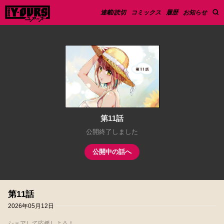
連載/読切
コミックス
履歴
お知らせ
第11話
公開終了しました
公開中の話へ
第11話
2026年05月12日
シェアして応援しよう！